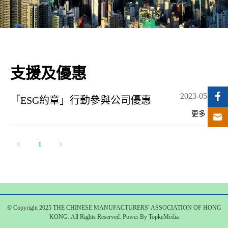
支援及優惠
2023-05-10
「ESG約章」行動參與公司優惠
更多
1
© Copyright 2025 THE CHINESE MANUFACTURERS' ASSOCIATION OF HONG
KONG. All Rights Reserved. Power By TopkeMedia