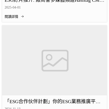
ESG好片推介: 廠商會多媒體頻道Hashtag CMA
推出新一集《*新質新視野*》！
2025-04-01
閱讀詳情
「ESG合作伙伴計劃」你的ESG業務推廣平台
現已接受申請
2024-11-13