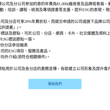
分公司參加約章的年費為$1,000(廠商會及品牌局會員、屬下分
ESG活動、培訓、課程、檢測及專項證書等支援，提升ESG的表現
間公司及分店可享20%年費折扣。而遞交申請的公司或旗下品牌公
嘉許證書」)。
電子標誌及膠貼，可於公司、分店、網頁、卡片、社交媒體及資料
得ESG標誌膠貼一張。
一份分店參加報表
公司的ESG項目、服務及產品。
會向外介紹(須符合相關條件)。
膠貼用於公司及各分店的業務宣傳，有助建立公司形象及提升客
聯絡我們