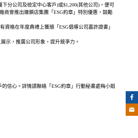
公司及檢定中心客戶)或$1,200(其他公司)，便可
。現廠商會推出連鎖店集團「ESG約章」特別優惠，鼓勵
司有資格在年度典禮上獲頒「ESG倡導公司嘉許證書」
上展示，推廣公司形象，提升競爭力。
戶的信心。詳情請聯絡「ESG約章」行動秘書處梅小姐