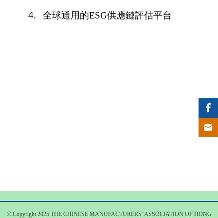
4.
全球通用的ESG供應鏈評估平台
© Copyright 2025 THE CHINESE MANUFACTURERS' ASSOCIATION OF HONG