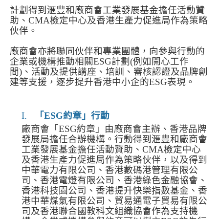
計劃得到滙豐和廠商會工業發展基金擔任活動贊
助、
CMA
檢定中心及香港生產力促進局作為策略
伙伴。
廠商會亦將聯同伙伴和專業團體，向參與行動的
企業或機構推動相關
ESG
計劃
(
例如開心工作
間
)
、活動及提供講座、培訓、審核認證及品牌創
建等支援，逐步提升香港中小企的
ESG
表現。
I.
「
ESG
約章」行動
廠商會「
ESG
約章」由廠商會主辦、香港品牌
發展局擔任合辦機構。行動得到滙豐和廠商會
工業發展基金擔任活動贊助、
CMA
檢定中心
及香港生產力促進局作為策略伙伴，以及得到
中華電力有限公司、香港數碼港管理有限公
司、香港電燈有限公司、香港綠色金融協會、
香港科技園公司、香港提升快樂指數基金、香
港中華煤氣有限公司、貿易通電子貿易有限公
司及香港聯合國教科文組織協會作為支持機