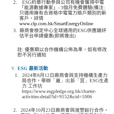
2.
ESG
約章行動參與公司有機會獲得中電
「能源數據專家」
- 3
個月免費體驗
(
備注
:
只適用擁有合資格中電電力賬戶類別的新
客戶，詳情
www.clp.com.hk/SmartEnergyOnline
3.
廠商會檢定中心
全球通用的
ESG
供應鏈評
估平台申請
優惠
(
即將推出
)
註
:
優惠期以合作機構公佈
為準，如
有修改
恕不另行通知
V.
ESG
最新活動
1.
2024
年8月12日廠商會與支持機構生產力
局合作，舉辦
「廠」出新「質」ESG生產
力 工作坊
https://www.esgpledge.org.hk/charter-
activities-detail?id=9152&cid=1006
2.
2024
年10
月23
日廠商會與
滙豐銀行
合作，