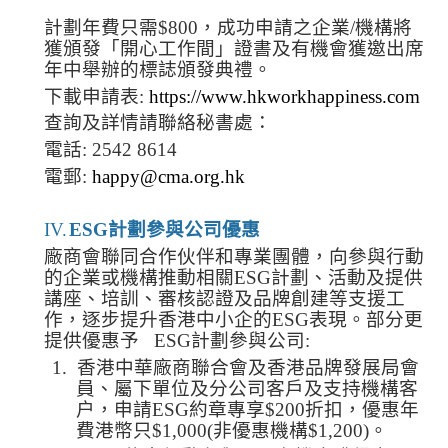
計劃年費只需
$800
，成功申請之企業
/
機構將
獲頒發「開心工作間」證書及有機會獲邀出席
年中舉辦的標誌頒發典禮。
下載申請表
:
https://www.hkworkhappiness.com
查詢及詳情請聯絡秘書處：
電話
: 2542 8614
電郵
:
happy@cma.org.hk
IV.
ESG
計劃參與公司優惠
廠商會聯同合作伙伴和專業團體，向參與行動
的企業或機構推動相關
ESG
計劃、活動及提供
講座、培訓、審核認證及品牌創建等支援工
作，逐步提升香港中小企的
ESG
表現。部分更
提供優惠予
ESG
計劃參與公司
:
1.
香港中華廠商聯合會及香港品牌發展局會
員、屬下單位及分公司客戶及支持機構客
户，申請
ESG
約章專享
$200
折扣，優惠年
費港幣只
$1,000(
非優惠機構
$1,200)
。