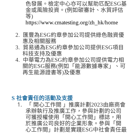
色發展。檢定中心亦可以幫助匹配
ESG
基
金或風險投資。
(
例如碳審計、水質評估
等
)
https://www.cmatesting.org/zh_hk/home
2.
匯豐為
ESG
約章參加公司提供綠色融資優
惠及相關服務
3.
貿易通為
ESG
約章參加公司提供
ESG
項目
科技支持及優惠
4.
中華電力為
ESG
約章參加公司提供電力相
關的
ESG
服務
(
例如「能源數據專家」、可
再生能源證書等
)
及優惠
S
社會責任的活動及支援
1.
「 開心工作間 」推廣計劃
2023
由廠商會
承辦執行及推廣工作，參與計劃的公司
可獲授權使用「開心工作間」標誌，用
於推廣公司良好的企業形象。參與「開
心工作間」計劃是實踐
ESG
中社會責任最