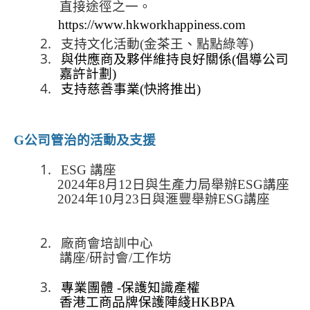
直接途徑之一。
https://www.hkworkhappiness.com
2.
支持文化活動
(
金茶王、點點綠等
)
3.
與供應商及夥伴維持良好關係
(
倡導公司
嘉許計劃
)
4.
支持慈善事業
(
快將推出
)
G
公司管治的活動及支援
1.
ESG 講座
2024
年8月12日與生產力局舉辦ESG講座
2024
年10月23日與滙豐舉辦ESG講座
2.
廠商會培訓中心
講座/研討會/工作坊
3.
專業團體 -保護知識產權
香港工商品牌保護陣綫HKBPA