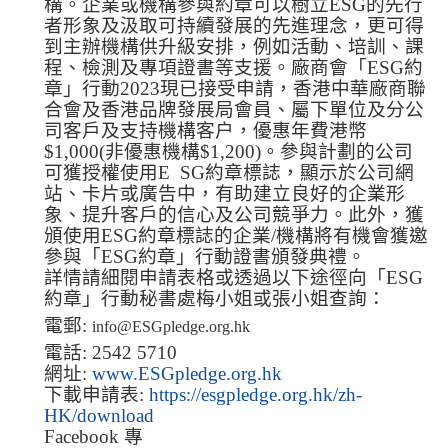
構。企業或機構參與約章可以樹立
ESG
的先行
者形象及汲取可持續發展的先進理念，更可得
到主辦機構供升級安排，例如活動、培訓、課
程、檢測及專項證書等支援。廠商會「
ESG
約
章」行動
2023
現已接受申請，香港中華廠商聯
合會及香港品牌發展局會員、屬下單位及分公
司客戶及支持機構客户，優惠年費港幣
$1,000(
非優惠機構
$1,200)
。參與計劃的公司
可獲授權使用
E
SG
約章標誌，顯示於公司網
站、卡片或廣告中，有助建立良好的企業形
象、提升客戶的信心及公司競爭力。此外，獲
頒使用
ESG
約章標誌的企業
/
機構將有機會獲邀
參與「
ESG
約章」行動證書頒發典禮。
詳情請細閱申請表格或透過以下途徑向「
ESG
約章」行動秘書處梅小姐或張小姐查詢：
電郵
:
info@ESGpledge.org.hk
電話
: 2542 5710
網址
:
www.ESGpledge.org.hk
下載申請表
:
https://esgpledge.org.hk/zh-
HK/download
Facebook
專