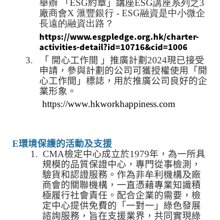
舉辦 「
ESG
約章」講座
ESG講座系列之3
廠商會X 滙豐銀行 - ESG融資是中小微企
長遠的融資出路？
https://www.esgpledge.org.hk/charter-
activities-detail?id=10716&cid=1006
3.
「 開心工作間 」推廣計劃
2024
現已接受
申請，參與計劃的公司可獲授權使用「開
心工作間」標誌，用於推廣公司良好的企
業形象。
https://www.hkworkhappiness.com
E
環境保護的活動及支援
1.
CMA
檢定中心成立於
1979
年，為一所具
規模的品質保證中心，專門從事檢測，
驗貨和認證服務。作為非牟利機構及廠
商會的關聯機構，一直憑藉專業知識積
極履行社會責任。配合企業的需要，檢
定中心提供免費的「一對一」綠色發展
諮詢服務，旨在支援業界，共同實現綠